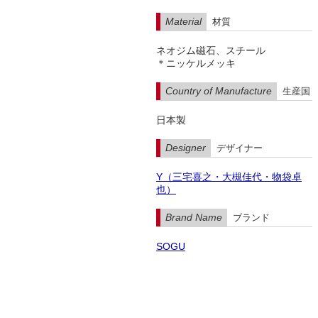
Material
材質
ネオジム磁石、スチール
＊ニッケルメッキ
Country of Manufacture
生産国
日本製
Designer
デザイナー
Y（三宅喜之・大槻佳代・物袋卓
也）
Brand Name
ブランド
SOGU