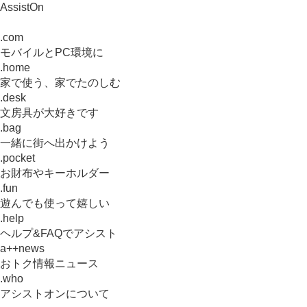
AssistOn
.com
モバイルとPC環境に
.home
家で使う、家でたのしむ
.desk
文房具が大好きです
.bag
一緒に街へ出かけよう
.pocket
お財布やキーホルダー
.fun
遊んでも使って嬉しい
.help
ヘルプ&FAQでアシスト
a++news
おトク情報ニュース
.who
アシストオンについて