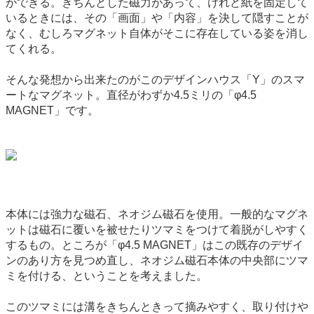
ができる。きちんとした磁力があって、けれど紙を固定して
いるときには、その「画面」や「内容」を決して隠すことが
なく、むしろマグネット自体がそこに存在している姿を消し
てくれる。
そんな発想から出来たのがこのデザインハウス「Y」のスマ
ートなマグネット。直径がわずか4.5ミリの「φ4.5
MAGNET」です。
本体には強力な磁石、ネオジム磁石を使用。一般的なマグネ
ットは磁石に覆いを被せたりツマミをつけて着脱がしやすく
するもの。ところが「φ4.5 MAGNET」はこの既存のデザイ
ンのあり方を見つめ直し、ネオジム磁石本体の中央部にツマ
ミを付ける、ということを考えました。
このツマミには溝をきちんときって摘みやすく、取り付けや