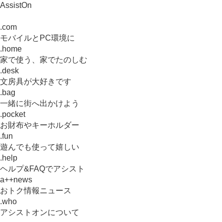
AssistOn
.com
モバイルとPC環境に
.home
家で使う、家でたのしむ
.desk
文房具が大好きです
.bag
一緒に街へ出かけよう
.pocket
お財布やキーホルダー
.fun
遊んでも使って嬉しい
.help
ヘルプ&FAQでアシスト
a++news
おトク情報ニュース
.who
アシストオンについて