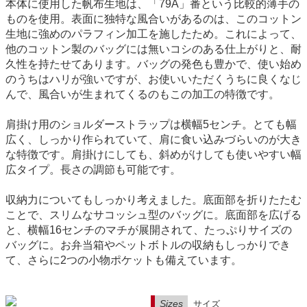
本体に使用した帆布生地は、「79A」番という比較的薄手の
ものを使用。表面に独特な風合いがあるのは、このコットン
生地に強めのパラフィン加工を施したため。これによって、
他のコットン製のバッグには無いコシのある仕上がりと、耐
久性を持たせてあります。バッグの発色も豊かで、使い始め
のうちはハリが強いですが、お使いいただくうちに良くなじ
んで、風合いが生まれてくるのもこの加工の特徴です。
肩掛け用のショルダーストラップは横幅5センチ。とても幅
広く、しっかり作られていて、肩に食い込みづらいのが大き
な特徴です。肩掛けにしても、斜めがけしても使いやすい幅
広タイプ。長さの調節も可能です。
収納力についてもしっかり考えました。底面部を折りたたむ
ことで、スリムなサコッシュ型のバッグに。底面部を広げる
と、横幅16センチのマチが展開されて、たっぷりサイズの
バッグに。お弁当箱やペットボトルの収納もしっかりでき
て、さらに2つの小物ポケットも備えています。
Sizes
サイズ