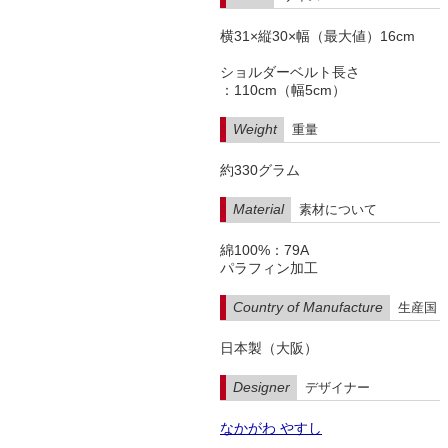
横31×縦30×幅（最大値）16cm
ショルダーベルト長さ
：110cm（幅5cm）
Weight
重量
約330グラム
Material
素材について
綿100%：79A
パラフィン加工
Country of Manufacture
生産国
日本製（大阪）
Designer
デザイナー
なかがわ やすし