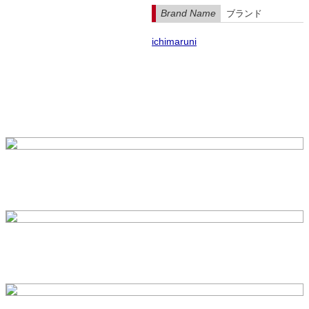
Brand Name
ブランド
ichimaruni