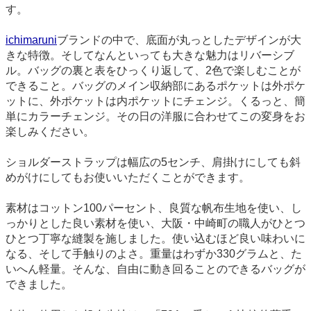
す。
ichimaruni
ブランドの中で、底面が丸っとしたデザインが大
きな特徴。そしてなんといっても大きな魅力はリバーシブ
ル。バッグの裏と表をひっくり返して、2色で楽しむことが
できること。バッグのメイン収納部にあるポケットは外ポケ
ットに、外ポケットは内ポケットにチェンジ。くるっと、簡
単にカラーチェンジ。その日の洋服に合わせてこの変身をお
楽しみください。
ショルダーストラップは幅広の5センチ、肩掛けにしても斜
めがけにしてもお使いいただくことができます。
素材はコットン100パーセント、良質な帆布生地を使い、し
っかりとした良い素材を使い、大阪・中崎町の職人がひとつ
ひとつ丁寧な縫製を施しました。使い込むほど良い味わいに
なる、そして手触りのよさ。重量はわずか330グラムと、た
いへん軽量。そんな、自由に動き回ることのできるバッグが
できました。