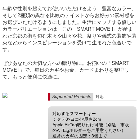
年齢や性別を超えてお使いいただけるよう、豊富なカラー、
そして2種類の異なる比較のテイストからお好みの素材感を
お選びいただけるようにしました。生活にマッチする優しい
カラーバリエーションは、この「SMART MOVE !」が産ま
れた京都の街を包む木々や山々や花、祭りや儀式の装飾や装
束などからインスピレーションを受けて生まれた色合いで
す。
ぜひあなたの大切な方への贈り物に。お揃いの「SMART
MOVE !」で、毎日のカギやお金、カードまわりを整理し
て、もっと便利に快適に。
Supported Products
対応
対応するスマートキー
：タテ8×ヨコ4×厚さ2cm
Apple AirTag取り付け可能（別途、市販
のAirTagホルダーをご用意ください）
通常のカギの固定：3個まで