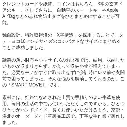
クレジットカードや紙幣、コインはもちろん、3本の玄関ド
アのキー、そしてさらに、自動車のスマートキーやApple
AirTagなどの忘れ物防止タグをひとまとめにすることが可
能。
独自設計、特許取得済の「X字構造」を採用することで、タ
テ・ヨコ10センチサイズのコンパクトなサイズにまとめる
ことに成功しました。
話題の薄い財布や小型サイズのお財布では、結局、収納した
いものが収まりきらず、かえって収納小物が増えてしまっ
た。必要なモノがすぐに取り出せずに会計時にレジ前や玄関
前で困ってしまった。そんな悩みを解消してくれるのが、こ
の「SMART MOVE !」です。
素材には、姫路でなめされた上質で手触りのよい牛革を使
用。毎日の生活の中でお使いいただくものですから、ひとつ
ひとつがハンドメイド。長くお使いいただけるよう、京都・
洛北のオーダーメイド革製品工房で、丁寧な手作業で製作し
ました。