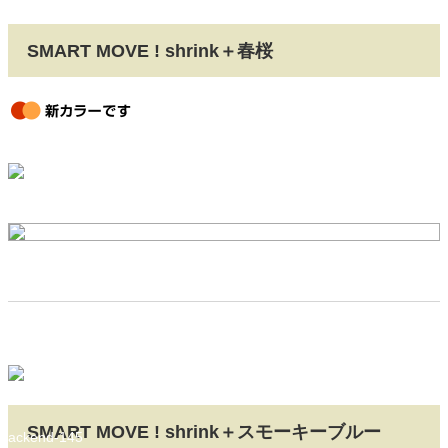
SMART MOVE ! shrink＋春桜
newcolor
SMART MOVE ! shrink＋スモーキーブルー
backend-145