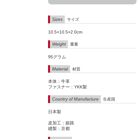
Sizes
サイズ
10.5×10.5×2.0cm
Weight
重量
95グラム
Material
材質
本体：牛革
ファスナー：YKK製
Country of Manufacture
生産国
日本製
皮加工：姫路
縫製：京都