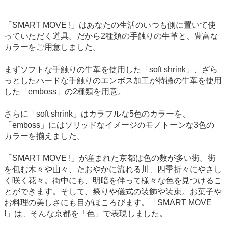
「SMART MOVE !」はあなたの生活のいつも側に置いて使
っていただく道具。だから2種類の手触りの牛革と、豊富な
カラーをご用意しました。
まずソフトな手触りの牛革を使用した「soft shrink」、ざら
っとしたハードな手触りのエンボス加工が特徴の牛革を使用
した「emboss」の2種類を用意。
さらに「soft shrink」はカラフルな5色のカラーを、
「emboss」にはソリッドなイメージのモノトーンな3色の
カラーを揃えました。
「SMART MOVE !」が産まれた京都は色の数が多い街。街
を包む木々や山々、たおやかに流れる川、四季折々にやさし
く咲く花々。街中にも、明暗を伴って様々な色を見つけるこ
とができます。そして、祭りや儀式の装飾や装束。お菓子や
お料理の美しさにも目がほころびます。「SMART MOVE
!」は、そんな京都を「色」で表現しました。