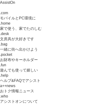
AssistOn
.com
モバイルとPC環境に
.home
家で使う、家でたのしむ
.desk
文房具が大好きです
.bag
一緒に街へ出かけよう
.pocket
お財布やキーホルダー
.fun
遊んでも使って嬉しい
.help
ヘルプ&FAQでアシスト
a++news
おトク情報ニュース
.who
アシストオンについて