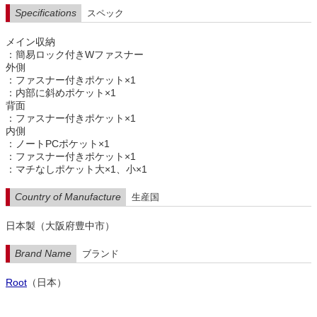
Specifications
スペック
メイン収納
：簡易ロック付きWファスナー
外側
：ファスナー付きポケット×1
：内部に斜めポケット×1
背面
：ファスナー付きポケット×1
内側
：ノートPCポケット×1
：ファスナー付きポケット×1
：マチなしポケット大×1、小×1
Country of Manufacture
生産国
日本製（大阪府豊中市）
Brand Name
ブランド
Root
（日本）