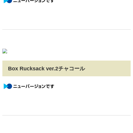
Box Rucksack ver.2チャコール
newversion