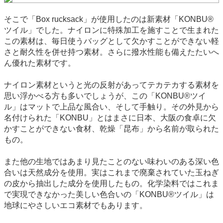
そこで「Box rucksack」が使用したのは新素材「KONBU®
ツイル」でした。ナイロンに特殊加工を施すことで生まれた
この素材は、毎日使うバッグとして欠かすことができない軽
さと耐久性を併せ持つ素材。さらに撥水性能も備えたたいへ
ん優れた素材です。
ナイロン素材というと光の反射があってテカテカする素材を
思い浮かべる方も多いでしょうが、この「KONBU®ツイ
ル」はマットで上品な風合い、そして手触り。その外見から
名付けられた「KONBU」とはまさに日本、大阪の食卓に欠
かすことができない食材、乾燥「昆布」から名前が取られた
もの。
また他の生地ではあまり見たことのない味わいのある深い色
合いは天然成分を使用。実はこれまで廃棄されていた玉ねぎ
の皮から抽出した成分を使用したもの。化学染料ではこれま
で実現できなかった美しい色合いの「KONBU®ツイル」は
地球にやさしいエコ素材でもあります。