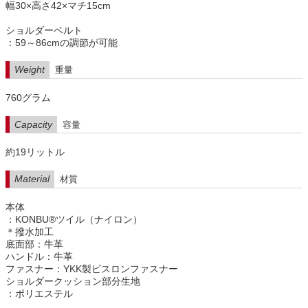
幅30×高さ42×マチ15cm
ショルダーベルト
：59～86cmの調節が可能
Weight
重量
760グラム
Capacity
容量
約19リットル
Material
材質
本体
：KONBU®ツイル（ナイロン）
＊撥水加工
底面部：牛革
ハンドル：牛革
ファスナー：YKK製ビスロンファスナー
ショルダークッション部分生地
：ポリエステル