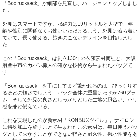
「Box rucksack」が細部を見直し、バージョンアップしまし
た。
外見はスマートですが、収納力は19リットルと大型で、年
齢や性別に関係なくお使いいただけるよう、外見は落ち着い
ていて、長く使える、飽きのこないデザインを目指しまし
た。
この「Box rucksack」は創立130年の衣類素材商社と、大阪
府豊中市のカバン職人の確かな技術から生まれたバッグで
す。
「Box rucksack」を手にしてまず驚かれるのは、びっくりす
るほどの軽さでしょう。バッグ全体の重量はわずか760グラ
ム。そして外見の良さとしっかりとした生地の風合い、ハリ
感を兼ね備えている。
これを実現したのが新素材「KONBU®ツイル」。ナイロン
に特殊加工を施すことで生まれたこの素材は、毎日使うバッ
グとして欠かすことができない軽さと耐久性、撥水性能をあ