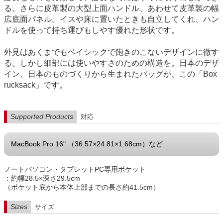
る。さらに皮革製の大型上面ハンドル、あわせて皮革製の幅
広底面パネル。イスや床に置いたときも自立してくれ、ハン
ドルを使って持ち運びもしやす優れた形状です。
外見はあくまでもベイシックで飽きのこないデザインに徹す
る。しかし細部には使いやすさのための構造を。日本のデザ
イン、日本のものづくりから生まれたバッグが、この「Box
rucksack」です。
Supported Products
対応
MacBook Pro 16" （36.57×24.81×1.68cm）など
ノートパソコン・タブレットPC専用ポケット
：約幅28.5×深さ29.5cm
（ポケット底から本体上部までの長さ約41.5cm）
Sizes
サイズ