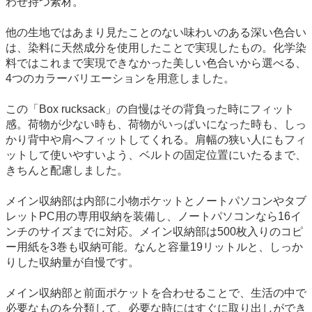
わせ持つ素材。
他の生地ではあまり見たことのない味わいのある深い色合い
は、染料に天然成分を使用したことで実現したもの。化学染
料ではこれまで実現できなかった美しい色合いから選べる、
4つのカラーバリエーションを用意しました。
この「Box rucksack」の自慢はその背負った時にフィット
感。荷物が少ない時も、荷物がいっぱいになった時も、しっ
かり背中や肩へフィットしてくれる。肩幅の狭い人にもフィ
ットして使いやすいよう、ベルトの固定位置にいたるまで、
きちんと配慮しました。
メイン収納部は内部に小物ポケットとノートパソコンやタブ
レットPC用の専用収納を装備し、ノートパソコンなら16イ
ンチのサイズまでに対応。メイン収納部は500枚入りのコピ
ー用紙を3巻も収納可能。なんと容量19リットルと、しっか
りした収納量が自慢です。
メイン収納部と前面ポケットを合わせることで、生活の中で
必要なものを分類して、必要な時にはすぐに取り出しができ