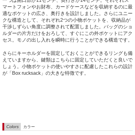
一つは開口部が11センチ、奥行きが14センチ。それぞれス
マートフォンやお財布、カードケースなどを収納するのに最
適なポケットの広さ、奥行きを設計しました。さらにユニー
クな構造として、それぞれ2つの小物ポケットを、収納品が
干渉しずらい角度に調整されて配置しました。バッグのショ
ルダーの片方だけをおろして、すぐにこの外ポケットにアク
セス。モノの出し入れを瞬時に行うことができる構造です。
さらにキーホルダーを固定しておくことができるリングも備
えていますから、鍵類はこちらに固定していただくと良いで
しょう。小物ポケットの使いやすさに配慮したこれらの設計
が「Box rucksack」の大きな特徴です。
Colors
カラー