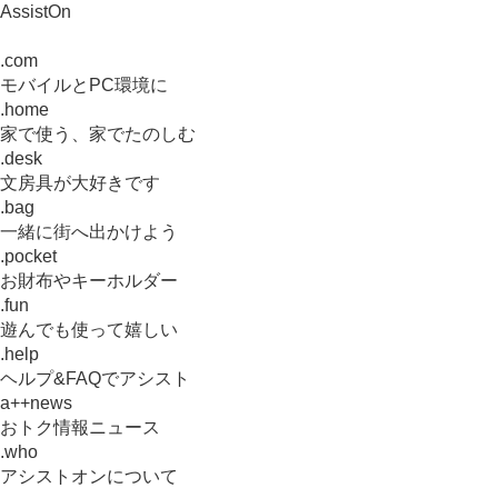
AssistOn
.com
モバイルとPC環境に
.home
家で使う、家でたのしむ
.desk
文房具が大好きです
.bag
一緒に街へ出かけよう
.pocket
お財布やキーホルダー
.fun
遊んでも使って嬉しい
.help
ヘルプ&FAQでアシスト
a++news
おトク情報ニュース
.who
アシストオンについて