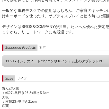
一般的な事務デスクでの使用はもちろん、ご家庭のキッチン
けキーボードを使ったり、サブディスプレイと使う時には画
デザインはBROS&COMPANYが担当。たいへん優れた
ますから、リモートワークにも最適です。
Supported Products
対応
11〜17インチのノートパソコンや10インチ以上のタブレットPC
Sizes
サイズ
畳んだ状態
：幅27x奥行き26.8x厚さ5.3cm
天板
：横幅23×奥行き21cm
底面