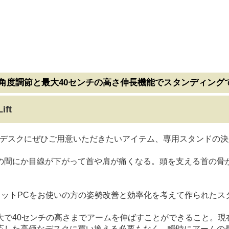
角度調節と最大40センチの高さ伸長機能でスタンディング
ift
、デスクにぜひご用意いただきたいアイテム、専用スタンドの
の間にか目線が下がって首や肩が痛くなる。頭を支える首の骨
やタブレットPCをお使いの方の姿勢改善と効率化を考えて作られた
大で40センチの高さまでアームを伸ばすことができること。現
応した高価なデスクに買い換える必要もなく、瞬時にアームの