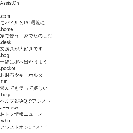
AssistOn
.com
モバイルとPC環境に
.home
家で使う、家でたのしむ
.desk
文房具が大好きです
.bag
一緒に街へ出かけよう
.pocket
お財布やキーホルダー
.fun
遊んでも使って嬉しい
.help
ヘルプ&FAQでアシスト
a++news
おトク情報ニュース
.who
アシストオンについて