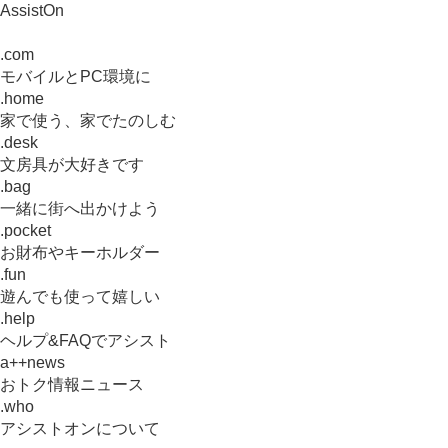
AssistOn
.com
モバイルとPC環境に
.home
家で使う、家でたのしむ
.desk
文房具が大好きです
.bag
一緒に街へ出かけよう
.pocket
お財布やキーホルダー
.fun
遊んでも使って嬉しい
.help
ヘルプ&FAQでアシスト
a++news
おトク情報ニュース
.who
アシストオンについて