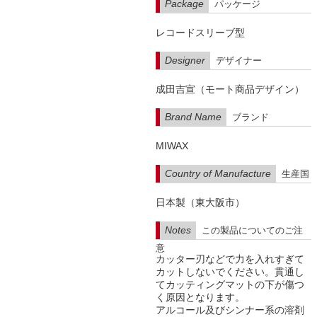
Package
パッケージ
レコードスリーブ型
Designer
デザイナー
成田吉宣（モート商品デザイン）
Brand Name
ブランド
MIWAX
Country of Manufacture
生産国
日本製（東大阪市）
Notes
この製品についてのご注
意
カッター刃などで力を入れすぎて
カットしないでください。貫通し
てカッティングマットの下が傷つ
く原因となります。
アルコール及びシンナー系の溶剤