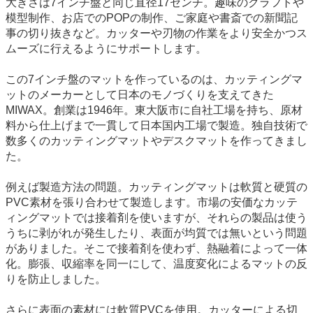
大きさは7インチ盤と同じ直径17センチ。趣味のクラフトや
模型制作、お店でのPOPの制作、ご家庭や書斎での新聞記
事の切り抜きなど。カッターや刃物の作業をより安全かつス
ムーズに行えるようにサポートします。
この7インチ盤のマットを作っているのは、カッティングマ
ットのメーカーとして日本のモノづくりを支えてきた
MIWAX。創業は1946年。東大阪市に自社工場を持ち、原材
料から仕上げまで一貫して日本国内工場で製造。独自技術で
数多くのカッティングマットやデスクマットを作ってきまし
た。
例えば製造方法の問題。カッティングマットは軟質と硬質の
PVC素材を張り合わせて製造します。市場の安価なカッテ
ィングマットでは接着剤を使いますが、それらの製品は使う
うちに剥がれが発生したり、表面が均質では無いという問題
がありました。そこで接着剤を使わず、熱融着によって一体
化。膨張、収縮率を同一にして、温度変化によるマットの反
りを防止しました。
さらに表面の素材には軟質PVCを使用。カッターによる切