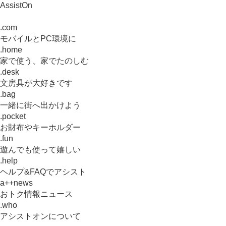
AssistOn
.com
モバイルとPC環境に
.home
家で使う、家でたのしむ
.desk
文房具が大好きです
.bag
一緒に街へ出かけよう
.pocket
お財布やキーホルダー
.fun
遊んでも使って嬉しい
.help
ヘルプ&FAQでアシスト
a++news
おトク情報ニュース
.who
アシストオンについて