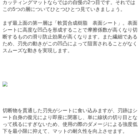
カッティングマットならではの自慢の2つ目です。それでは
この5つの層についてひとつひとつ見ていきましょう。
まず最上面の第一層は「軟質合成樹脂 表面シート」。表面
シートに高度な凹凸を形成することで摩擦係数が高くなり切
断するものの滑り防止効果が高くなります。また繊細である
ため、刃先の動きがこの凹凸によって阻害されることがなく
スムーズな動きを実現します。
切断物を貫通した刃先がシートに食い込みますが、刃跡はシ
ート自身の復元により即座に閉塞し、単に線状の切り目とな
って残るにすぎないため、使用の際のダメージによる強度低
下を最小限に抑えて、マットの耐久性を向上させます。