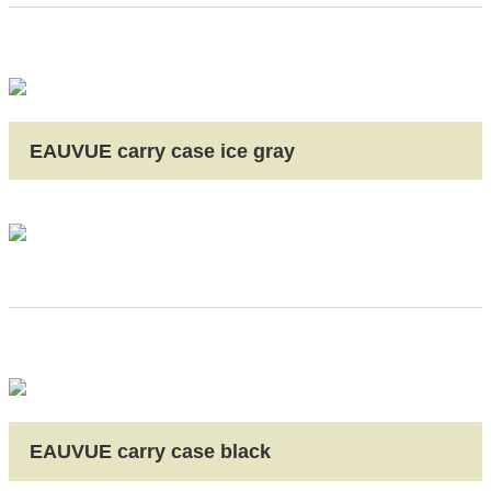
EAUVUE carry case ice gray
EAUVUE carry case black