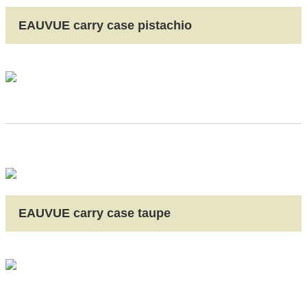
EAUVUE carry case pistachio
EAUVUE carry case taupe