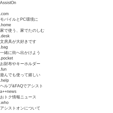
AssistOn
.com
モバイルとPC環境に
.home
家で使う、家でたのしむ
.desk
文房具が大好きです
.bag
一緒に街へ出かけよう
.pocket
お財布やキーホルダー
.fun
遊んでも使って嬉しい
.help
ヘルプ&FAQでアシスト
a++news
おトク情報ニュース
.who
アシストオンについて