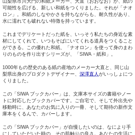
山梨県市川大門の和紙メーカー、大直（おおなお）が、紙の
可能性を広げる、新しい和紙をつくりました。それが「ナオ
ロン」。和紙のしなやかさを持ちながらも、耐久性があり、
水に濡れても破れない特徴を持っています。
これまでデリケートだった紙を、いっそう私たちの身近な素
材にしてくれて、いつもそばにいてくれる道具をつくること
ができる。この優れた和紙、「ナオロン」を使って身のまわ
りのものを作り出すシリーズが、「SIWA・紙和」。
1000年もの歴史のある紙の産地のメーカー大直と、同じ山
梨県出身のプロダクトデザイナー、
深澤直人
がいっしょにつ
くりました。
この「SIWA ブックカバー」は、文庫本サイズの書籍やノー
トに対応したブックカバーです。ご自宅で、そして外出先や
移動時に、あなたのお気に入りの一冊、そして期待の新作文
庫本をくるんで、カバーします。
この「SIWA ブックカバー」が自慢したいのは、なにより手
にしていただいた時の、その肌触りの良さ。あなたの生活に