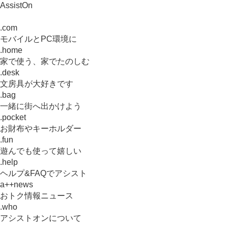
AssistOn
.com
モバイルとPC環境に
.home
家で使う、家でたのしむ
.desk
文房具が大好きです
.bag
一緒に街へ出かけよう
.pocket
お財布やキーホルダー
.fun
遊んでも使って嬉しい
.help
ヘルプ&FAQでアシスト
a++news
おトク情報ニュース
.who
アシストオンについて