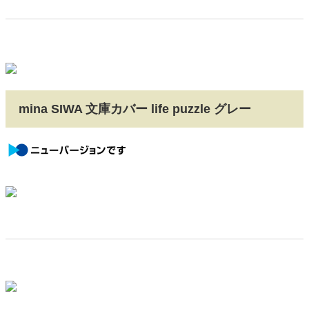
mina SIWA 文庫カバー life puzzle グレー
newversion