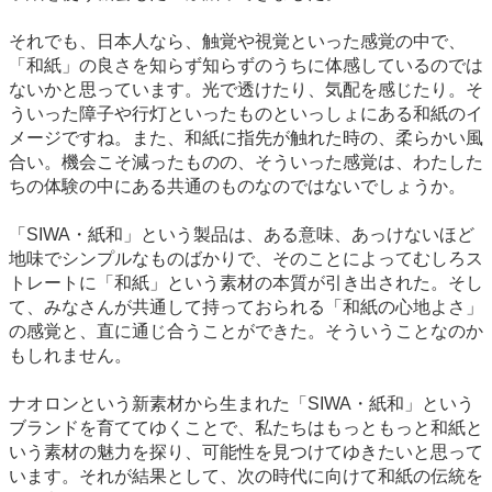
それでも、日本人なら、触覚や視覚といった感覚の中で、
「和紙」の良さを知らず知らずのうちに体感しているのでは
ないかと思っています。光で透けたり、気配を感じたり。そ
ういった障子や行灯といったものといっしょにある和紙のイ
メージですね。また、和紙に指先が触れた時の、柔らかい風
合い。機会こそ減ったものの、そういった感覚は、わたした
ちの体験の中にある共通のものなのではないでしょうか。
「SIWA・紙和」という製品は、ある意味、あっけないほど
地味でシンプルなものばかりで、そのことによってむしろス
トレートに「和紙」という素材の本質が引き出された。そし
て、みなさんが共通して持っておられる「和紙の心地よさ」
の感覚と、直に通じ合うことができた。そういうことなのか
もしれません。
ナオロンという新素材から生まれた「SIWA・紙和」という
ブランドを育ててゆくことで、私たちはもっともっと和紙と
いう素材の魅力を探り、可能性を見つけてゆきたいと思って
います。それが結果として、次の時代に向けて和紙の伝統を