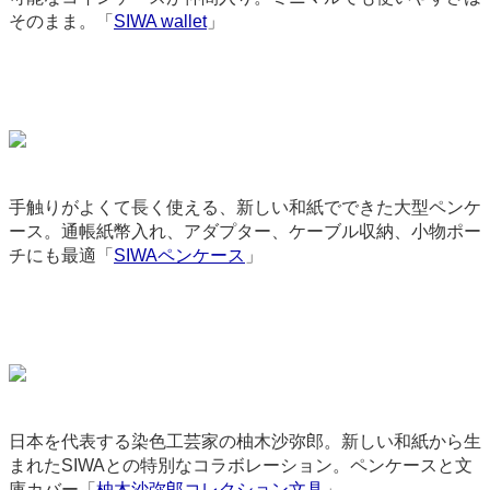
そのまま。「
SIWA wallet
」
2368
手触りがよくて長く使える、新しい和紙でできた大型ペンケ
ース。通帳紙幣入れ、アダプター、ケーブル収納、小物ポー
チにも最適「
SIWAペンケース
」
3721
日本を代表する染色工芸家の柚木沙弥郎。新しい和紙から生
まれたSIWAとの特別なコラボレーション。ペンケースと文
庫カバー「
柚木沙弥郎コレクション文具
」
9030