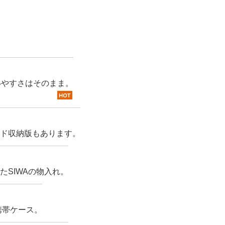
いやすさはそのまま。
hot
ド収納版もあります。
SIWAの物入れ。
携帯ケース。