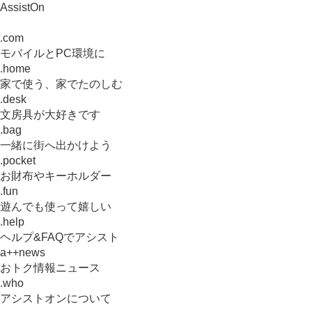
AssistOn
.com
モバイルとPC環境に
.home
家で使う、家でたのしむ
.desk
文房具が大好きです
.bag
一緒に街へ出かけよう
.pocket
お財布やキーホルダー
.fun
遊んでも使って嬉しい
.help
ヘルプ&FAQでアシスト
a++news
おトク情報ニュース
.who
アシストオンについて