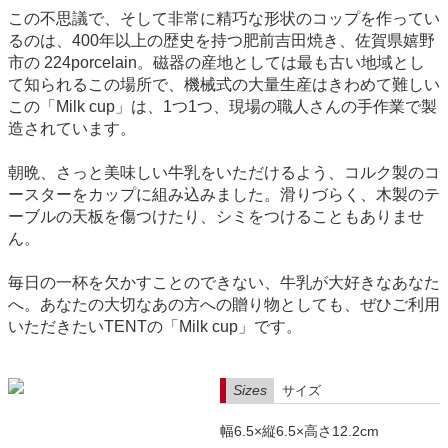
この不思議で、そして非常に精巧な形状のコップを作ってい
るのは、400年以上の歴史を持つ肥前吉田焼き、佐賀県嬉野
市の 224porcelain。磁器の産地としては最も古い地域とし
て知られるこの場所で、機械式の大量生産はきわめて難しい
この「Milk cup」は、1つ1つ、現場の職人さんの手作業で製
造されています。
朝晩、さっと美味しい牛乳をいただけるよう、コルク製のコ
ースターをカップに組み込みました。滑りづらく、木製のテ
ーブルの天板を傷つけたり、シミをつけることもありませ
ん。
毎日の一杯を欠かすことのできない、牛乳が大好きなあなた
へ。あなたの大切なあの方への贈り物としても、ぜひご利用
いただきたいTENTの「Milk cup」です。
Sizes
サイズ
幅6.5×縦6.5×高さ12.2cm