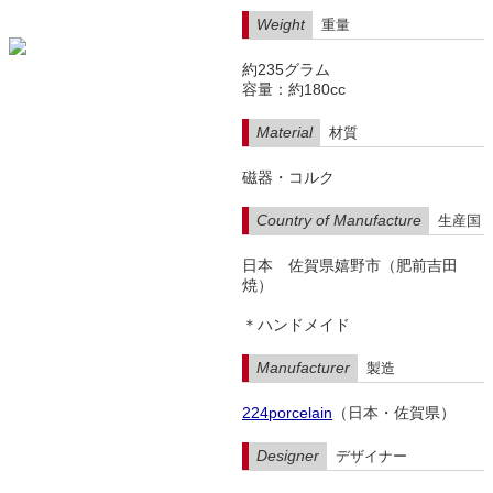
Weight
重量
約235グラム
容量：約180cc
Material
材質
磁器・コルク
Country of Manufacture
生産国
日本 佐賀県嬉野市（肥前吉田
焼）
＊ハンドメイド
Manufacturer
製造
224porcelain
（日本・佐賀県）
Designer
デザイナー