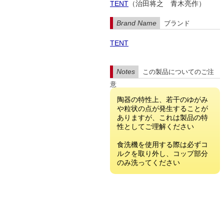
TENT
（治田将之 青木亮作）
Brand Name
ブランド
TENT
Notes
この製品についてのご注
意
陶器の特性上、若干のゆがみ
や粒状の点が発生することが
ありますが、これは製品の特
性としてご理解ください
食洗機を使用する際は必ずコ
ルクを取り外し、コップ部分
のみ洗ってください