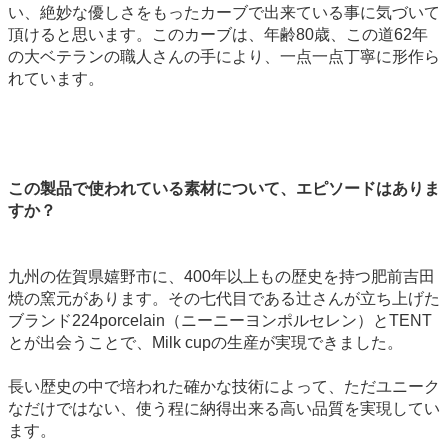
い、絶妙な優しさをもったカーブで出来ている事に気づいて
頂けると思います。このカーブは、年齢80歳、この道62年
の大ベテランの職人さんの手により、一点一点丁寧に形作ら
れています。
この製品で使われている素材について、エピソードはありま
すか？
九州の佐賀県嬉野市に、400年以上もの歴史を持つ肥前吉田
焼の窯元があります。その七代目である辻さんが立ち上げた
ブランド224porcelain（ニーニーヨンポルセレン）とTENT
とが出会うことで、Milk cupの生産が実現できました。
長い歴史の中で培われた確かな技術によって、ただユニーク
なだけではない、使う程に納得出来る高い品質を実現してい
ます。