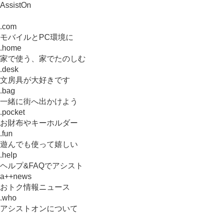
AssistOn
.com
モバイルとPC環境に
.home
家で使う、家でたのしむ
.desk
文房具が大好きです
.bag
一緒に街へ出かけよう
.pocket
お財布やキーホルダー
.fun
遊んでも使って嬉しい
.help
ヘルプ&FAQでアシスト
a++news
おトク情報ニュース
.who
アシストオンについて