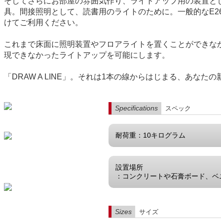
そしてさらにお部屋の雰囲気作り、ライトアップ用の装置としても
具。間接照明として、読書用のライトのために。一般的なE2
けてご利用ください。
これまで床面に照明装置やフロアライトを置くことができな
現できなかったライトアップを可能にします。
「DRAW A LINE」。それは1本の線からはじまる、あ
Specifications
スペック
耐荷重：10キログラム
設置場所
：コンクリートや石膏ボード、ベ
Sizes
サイズ