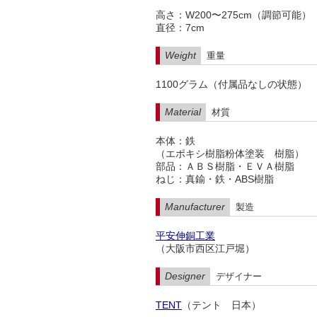
高さ：W200〜275cm（調節可能）
直径：7cm
Weight
重量
1100グラム（付属品なしの状態）
Material
材質
本体：鉄
（エポキシ樹脂粉体塗装 樹脂）
部品：ＡＢＳ樹脂・ＥＶＡ樹脂
ねじ：真鍮・鉄・ABS樹脂
Manufacturer
製造
平安伸銅工業
（大阪市西区江戸堀）
Designer
デザイナー
TENT
（テント 日本）