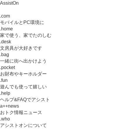
AssistOn
.com
モバイルとPC環境に
.home
家で使う、家でたのしむ
.desk
文房具が大好きです
.bag
一緒に街へ出かけよう
.pocket
お財布やキーホルダー
.fun
遊んでも使って嬉しい
.help
ヘルプ&FAQでアシスト
a++news
おトク情報ニュース
.who
アシストオンについて