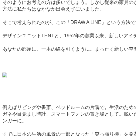
そのようにお考えの方は多いでしょう。しかし従来の家具の
方法に私たちはなかなか出会えずにいました。
そこで考えられたのが、この「DRAW A LINE」という
デザインユニットTENTと、1952年の創業以来、新しいアイ
あなたの部屋に、一本の線を引くように。まったく新しい空
例えばリビングや書斎、ベッドルームの片隅で。生活のため
ガネや目覚まし時計、スマートフォンの置き場として。脱い
ンガーに。
すでに日本の生活の風景の一部となった「突っ張り棒」を発案し