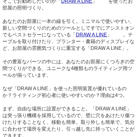
そこでお勧めしたいのが「
DRAW A LINE
」
2900
を使ったお
部屋の照明づくり。
あなたのお部屋に一本の線を引く。ミニマルで使いやすい、
新しい空間づくりのためのツールとしてすでにアシストオン
でもベストセラーになっている「
DRAW A LINE
」
2900
。テ
ーブルを取り付けたり、プランター・書籍のディスプレイな
ど、お部屋の雰囲気づくりに重宝する「DRAW A LINE」。
その豊富なパーツの中には、あなたのお部屋にくつろぎの空
間づくりができる、ユニークな4種類ものライティング用ツ
ールが揃っています。
なぜ「DRAW A LINE」を使った照明装置が優れているの
か？ライティング初心者に使いやすいのか？理由は4つ。
まず、自由な場所に設置ができること。「DRAW A LINE」
は突っ張り機構を採用しているので、壁に穴をあけたり傷つ
けたりすることなく、移動も簡単。取り外しも簡単で、気分
に合わせて場所を変えたり、引っ越し先に持っていくことが
できます。