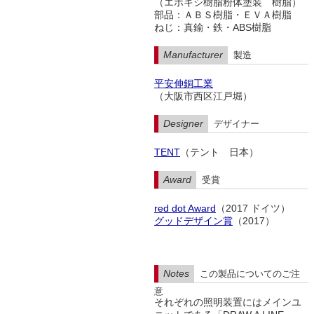
（エポキシ樹脂粉体塗装 樹脂）
部品：ＡＢＳ樹脂・ＥＶＡ樹脂
ねじ：真鍮・鉄・ABS樹脂
Manufacturer
製造
平安伸銅工業
（大阪市西区江戸堀）
Designer
デザイナー
TENT
（テント 日本）
Award
受賞
red dot Award
（2017 ドイツ）
グッドデザイン賞
（2017）
Notes
この製品についてのご注
意
それぞれの照明装置にはメインユ