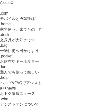
AssistOn
.com
モバイルとPC環境に
.home
家で使う、家でたのしむ
.desk
文房具が大好きです
.bag
一緒に街へ出かけよう
.pocket
お財布やキーホルダー
.fun
遊んでも使って嬉しい
.help
ヘルプ&FAQでアシスト
a++news
おトク情報ニュース
.who
アシストオンについて