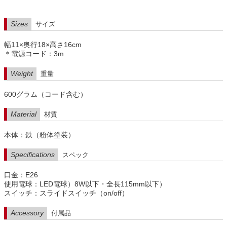
Sizes
サイズ
幅11×奥行18×高さ16cm
＊電源コード：3m
Weight
重量
600グラム（コード含む）
Material
材質
本体：鉄（粉体塗装）
Specifications
スペック
口金：E26
使用電球：LED電球）8W以下・全長115mm以下）
スイッチ：スライドスイッチ（on/off）
Accessory
付属品