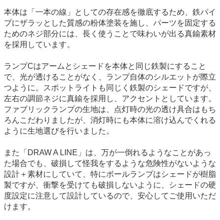
本体は「一本の線」としての存在感を徹底するため、鉄パイ
プにザラッとした質感の粉体塗装を施し、パーツを固定する
ためのネジ部分には、長く使うことで味わいが出る真鍮素材
を採用しています。
ランプCはアームとシェードを本体と同じ鉄製にすること
で、光が透けることがなく、ランプ自体のシルエットが際立
つように。スポットライトも同じく鉄製のシェードですが、
左右の調節ネジに真鍮を採用し、アクセントとしています。
ファブリックランプの生地は、点灯時の光の透け具合はもち
ろんこだわりましたが、消灯時にも本体に溶け込んでくれる
ように生地選びを行いました。
また「DRAW A LINE」は、万が一倒れるようなことがあっ
た場合でも、破損して怪我をするような危険性がないような
設計＋素材にしていて、特にボールランプはシェードが樹脂
製ですが、衝撃を受けても破損しないように、シェードの硬
度設定に注意して設計しているので、安心してご使用いただ
けます。