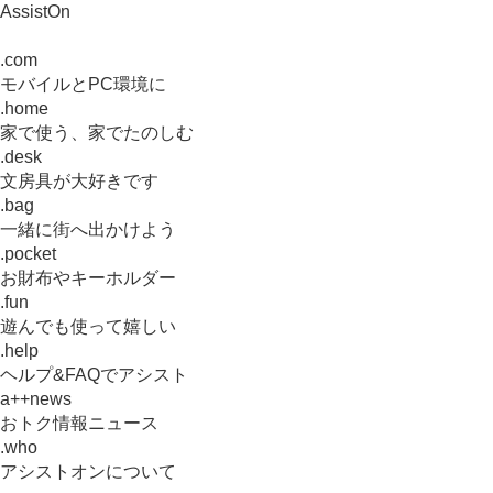
AssistOn
.com
モバイルとPC環境に
.home
家で使う、家でたのしむ
.desk
文房具が大好きです
.bag
一緒に街へ出かけよう
.pocket
お財布やキーホルダー
.fun
遊んでも使って嬉しい
.help
ヘルプ&FAQでアシスト
a++news
おトク情報ニュース
.who
アシストオンについて