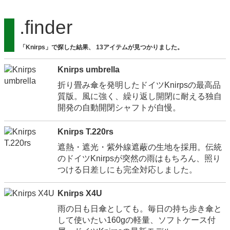
.finder
「Knirps」で探した結果、 13アイテムが見つかりました。
Knirps umbrella
折り畳み傘を発明したドイツKnirpsの最高品
質版。風に強く、繰り返し開閉に耐える独自
開発の自動開閉シャフトが自慢。
Knirps T.220rs
遮熱・遮光・紫外線遮蔽の生地を採用。伝統
のドイツKnirpsが突然の雨はもちろん、照り
つける日差しにも完全対応しました。
Knirps X4U
雨の日も日傘としても。毎日の持ち歩き傘と
して使いたい160gの軽量、ソフトケース付