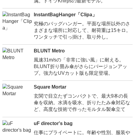
属。ドイツKnirpsの最新モデル。
InstantBagHanger「Clipa」
究極のバッグハンガー。平面な場所以外のさ
まざまな場所に対応して、耐荷重は15キロ。
ワンタッチで引っ掛け、取り外し。
BLUNT Metro
風速31m/sの「非常に強い風」に耐える。
BLUNT折り畳み傘がさらにバージョンアッ
プ。強力なUVカット版も限定登場。
Square Mortar
玄関で目立たずコンパクトで、最大9本の長
傘を収納。水滴を吸水、折りたたみ傘対応な
ど、高度な技術で作ったモルタル製傘立て
uF director's bag
仕事にプライベートに。年齢や性別、服装や