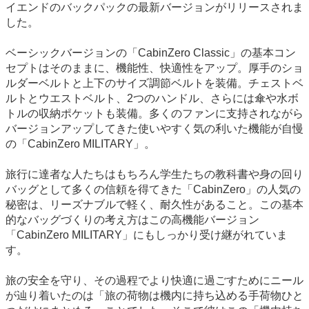
イエンドのバックパックの最新バージョンがリリースされま
した。
ベーシックバージョンの「CabinZero Classic」の基本コン
セプトはそのままに、機能性、快適性をアップ。厚手のショ
ルダーベルトと上下のサイズ調節ベルトを装備。チェストベ
ルトとウエストベルト、2つのハンドル、さらには傘や水ボ
トルの収納ポケットも装備。多くのファンに支持されながら
バージョンアップしてきた使いやすく気の利いた機能が自慢
の「CabinZero MILITARY」。
旅行に達者な人たちはもちろん学生たちの教科書や身の回り
バッグとして多くの信頼を得てきた「CabinZero」の人気の
秘密は、リーズナブルで軽く、耐久性があること。この基本
的なバッグづくりの考え方はこの高機能バージョン
「CabinZero MILITARY」にもしっかり受け継がれていま
す。
旅の安全を守り、その過程でより快適に過ごすためにニール
が辿り着いたのは「旅の荷物は機内に持ち込める手荷物ひと