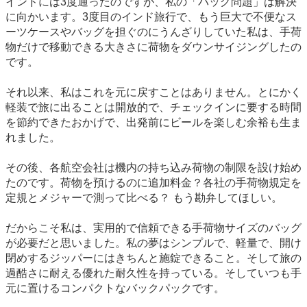
インドには3度通ったのですが、私の「バッグ問題」は解決
に向かいます。3度目のインド旅行で、もう巨大で不便なス
ーツケースやバッグを担ぐのにうんざりしていた私は、手荷
物だけで移動できる大きさに荷物をダウンサイジングしたの
です。
それ以来、私はこれを元に戻すことはありません。とにかく
軽装で旅に出ることは開放的で、チェックインに要する時間
を節約できたおかげで、出発前にビールを楽しむ余裕も生ま
れました。
その後、各航空会社は機内の持ち込み荷物の制限を設け始め
たのです。荷物を預けるのに追加料金？各社の手荷物規定を
定規とメジャーで測って比べる？ もう勘弁してほしい。
だからこそ私は、実用的で信頼できる手荷物サイズのバッグ
が必要だと思いました。私の夢はシンプルで、軽量で、開け
閉めするジッパーにはきちんと施錠できること。そして旅の
過酷さに耐える優れた耐久性を持っている。そしていつも手
元に置けるコンパクトなバックパックです。