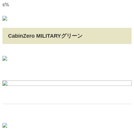
s%
CabinZero MILITARYグリーン