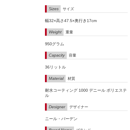
Sizes
サイズ
幅32×高さ47.5×奥行き17cm
Weight
重量
950グラム
Capacity
容量
36リットル
Material
材質
耐水コーティング 1000 デニール ポリエステ
ル
Designer
デザイナー
ニール・バーデン
Brand Name