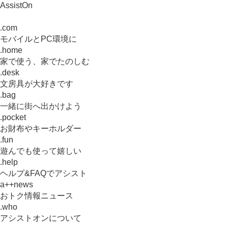
AssistOn
.com
モバイルとPC環境に
.home
家で使う、家でたのしむ
.desk
文房具が大好きです
.bag
一緒に街へ出かけよう
.pocket
お財布やキーホルダー
.fun
遊んでも使って嬉しい
.help
ヘルプ&FAQでアシスト
a++news
おトク情報ニュース
.who
アシストオンについて