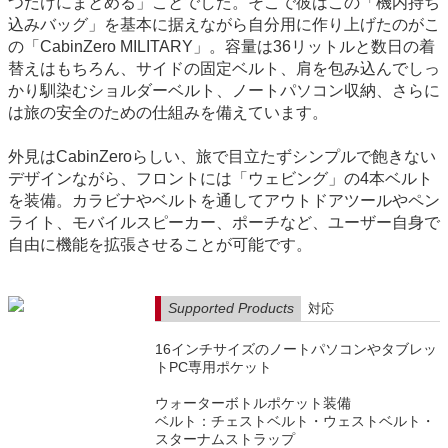
つだけにまとめる」ことでした。そこで彼はこの「機内持ち
込みバッグ」を基本に据えながら自分用に作り上げたのがこ
の「CabinZero MILITARY」。容量は36リットルと数日の着
替えはもちろん、サイドの固定ベルト、肩を包み込んでしっ
かり馴染むショルダーベルト、ノートパソコン収納、さらに
は旅の安全のための仕組みを備えています。
外見はCabinZeroらしい、旅で目立たずシンプルで飽きない
デザインながら、フロントには「ウェビング」の4本ベルト
を装備。カラビナやベルトを通してアウトドアツールやペン
ライト、モバイルスピーカー、ポーチなど、ユーザー自身で
自由に機能を拡張させることが可能です。
Supported Products
対応
16インチサイズのノートパソコンやタブレッ
トPC専用ポケット
ウォーターボトルポケット装備
ベルト：チェストベルト・ウェストベルト・
スターナムストラップ