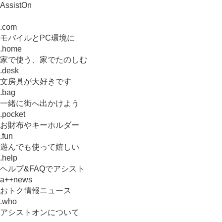
AssistOn
.com
モバイルとPC環境に
.home
家で使う、家でたのしむ
.desk
文房具が大好きです
.bag
一緒に街へ出かけよう
.pocket
お財布やキーホルダー
.fun
遊んでも使って嬉しい
.help
ヘルプ&FAQでアシスト
a++news
おトク情報ニュース
.who
アシストオンについて