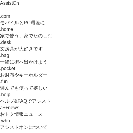
AssistOn
.com
モバイルとPC環境に
.home
家で使う、家でたのしむ
.desk
文房具が大好きです
.bag
一緒に街へ出かけよう
.pocket
お財布やキーホルダー
.fun
遊んでも使って嬉しい
.help
ヘルプ&FAQでアシスト
a++news
おトク情報ニュース
.who
アシストオンについて